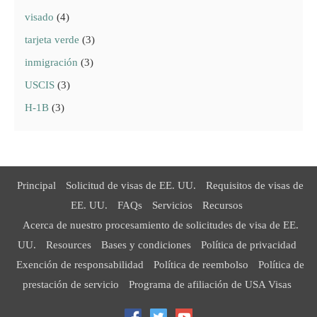
visado
(4)
tarjeta verde
(3)
inmigración
(3)
USCIS
(3)
H-1B
(3)
Principal
Solicitud de visas de EE. UU.
Requisitos de visas de
EE. UU.
FAQs
Servicios
Recursos
Acerca de nuestro procesamiento de solicitudes de visa de EE.
UU.
Resources
Bases y condiciones
Política de privacidad
Exención de responsabilidad
Política de reembolso
Política de
prestación de servicio
Programa de afiliación de USA Visas