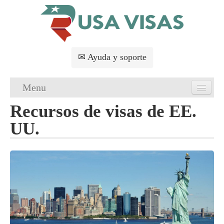
✉ Ayuda y soporte
Menu
Recursos de visas de EE.
Principal
UU.
Solicitud de visas de EE. UU.
Requisitos de visas de EE. UU.
FAQs
Servicios