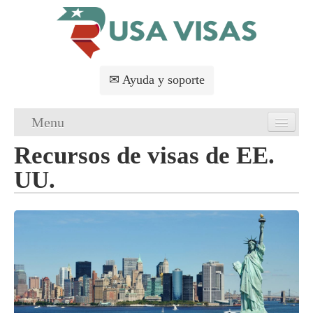
✉ Ayuda y soporte
Menu
Recursos de visas de EE.
Principal
UU.
Solicitud de visas de EE. UU.
Requisitos de visas de EE. UU.
FAQs
Servicios